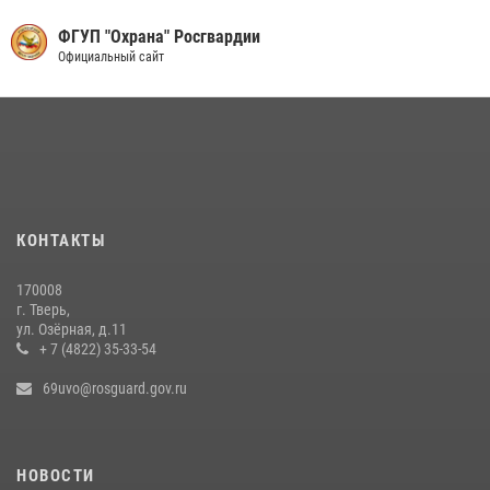
03 августа 2026, 07:31
ФГУП "Охрана" Росгвардии
Росгвардейцы оказали помощь водителю на дороге в городе Кашин
Официальный сайт
22 июля 2026, 06:41
Сотрудники и военнослужащие Росгвардии обеспечили
безопасность уличного фестиваля в Тверской области
02 августа 2026, 07:23
1
КОНТАКТЫ
170008
г. Тверь,
ул. Озёрная, д.11
+ 7 (4822) 35-33-54
69uvo@rosguard.gov.ru
НОВОСТИ