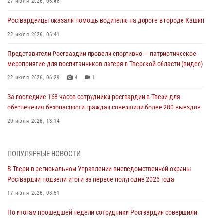
27 июля 2026, 06:48
Росгвардейцы оказали помощь водителю на дороге в городе Кашин
22 июля 2026, 06:41
Представители Росгвардии провели спортивно — патриотическое
мероприятие для воспитанников лагеря в Тверской области (видео)
22 июля 2026, 06:29
4
1
За последние 168 часов сотрудники росгвардии в Твери для
обеспечения безопасности граждан совершили более 280 выездов
20 июля 2026, 13:14
В Твери в региональном Управлении вневедомственной охраны
Росгвардии подвели итоги за первое полугодие 2026 года
ПОПУЛЯРНЫЕ НОВОСТИ
17 июля 2026, 08:51
В Твери в региональном Управлении вневедомственной охраны
Росгвардии подвели итоги за первое полугодие 2026 года
По итогам прошедшей недели сотрудники Росгвардии совершили
более 300 выездов в Тверской области
17 июля 2026, 08:51
13 июля 2026, 13:21
По итогам прошедшей недели сотрудники Росгвардии совершили