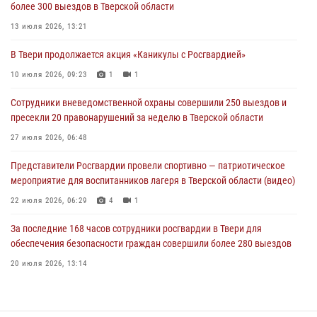
более 300 выездов в Тверской области
В Твери продолжается акция «Каникулы с Росгвардией»
13 июля 2026, 13:21
10 июля 2026, 09:23
1
1
В Твери продолжается акция «Каникулы с Росгвардией»
Росгвардейцы в Твери пресекли 16 административных
правонарушений
10 июля 2026, 09:23
1
1
06 июля 2026, 10:54
Сотрудники вневедомственной охраны совершили 250 выездов и
пресекли 20 правонарушений за неделю в Тверской области
27 июля 2026, 06:48
Представители Росгвардии провели спортивно — патриотическое
мероприятие для воспитанников лагеря в Тверской области (видео)
22 июля 2026, 06:29
4
1
За последние 168 часов сотрудники росгвардии в Твери для
обеспечения безопасности граждан совершили более 280 выездов
20 июля 2026, 13:14
Сотрудники Росгвардии в Твери за неделю пресекли 24
административных правонарушения