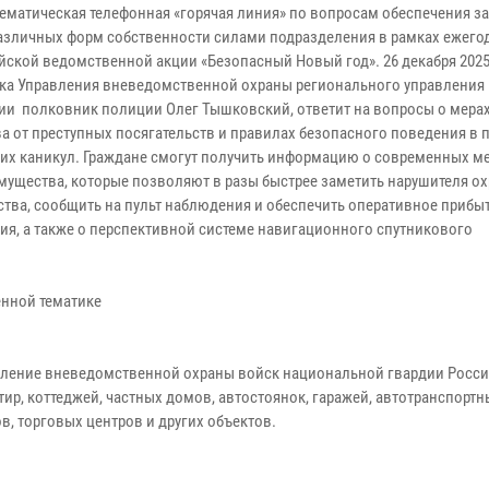
тематическая телефонная «горячая линия» по вопросам обеспечения з
азличных форм собственности силами подразделения в рамках ежего
йской ведомственной акции «Безопасный Новый год». 26 декабря 2025
ка Управления вневедомственной охраны регионального управления
ии полковник полиции Олег Тышковский, ответит на вопросы о мера
а от преступных посягательств и правилах безопасного поведения в 
их каникул. Граждане смогут получить информацию о современных м
мущества, которые позволяют в разы быстрее заметить нарушителя о
ства, сообщить на пульт наблюдения и обеспечить оперативное прибы
ия, а также о перспективной системе навигационного спутникового
енной тематике
вление вневедомственной охраны войск национальной гвардии Росс
ир, коттеджей, частных домов, автостоянок, гаражей, автотранспортн
, торговых центров и других объектов.