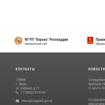
ФГУП "Охрана" Росгвардии
Прави
Официальный сайт
Официа
КОНТАКТЫ
НОВОСТ
170008
Сотрудники
г. Тверь,
пресекли 24
ул. Озёрная, д.11
03 августа 20
+ 7 (4822) 35-33-54
Сотрудники
69uvo@rosguard.gov.ru
обеспечили 