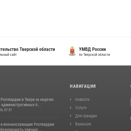
тельство Тверской области
УМВД России
льный сайт
по Тверской области
И
НАВИГАЦИЯ
 Росгвардии в Твери за неделю
Новости
 административных п...
Услуги
26, 07:31
Для граждан
Вакансии
 и военнослужащие Росгвардии
безопасность уличног...