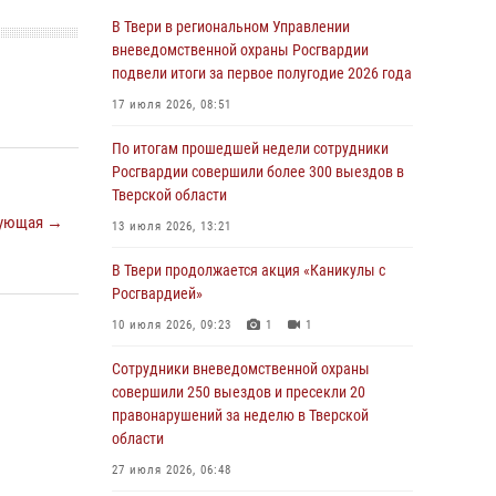
22 июля 2026, 06:29
4
1
В Твери в региональном Управлении
За последние 168 часов сотрудники
вневедомственной охраны Росгвардии
росгвардии в Твери для обеспечения
подвели итоги за первое полугодие 2026 года
безопасности граждан совершили более 280
17 июля 2026, 08:51
выездов
По итогам прошедшей недели сотрудники
20 июля 2026, 13:14
Росгвардии совершили более 300 выездов в
В Твери в региональном Управлении
Тверской области
вневедомственной охраны Росгвардии
ующая →
13 июля 2026, 13:21
подвели итоги за первое полугодие 2026 года
В Твери продолжается акция «Каникулы с
17 июля 2026, 08:51
Росгвардией»
По итогам прошедшей недели сотрудники
10 июля 2026, 09:23
1
1
Росгвардии совершили более 300 выездов в
Тверской области
Сотрудники вневедомственной охраны
совершили 250 выездов и пресекли 20
13 июля 2026, 13:21
правонарушений за неделю в Тверской
В Твери продолжается акция «Каникулы с
области
Росгвардией»
27 июля 2026, 06:48
10 июля 2026, 09:23
1
1