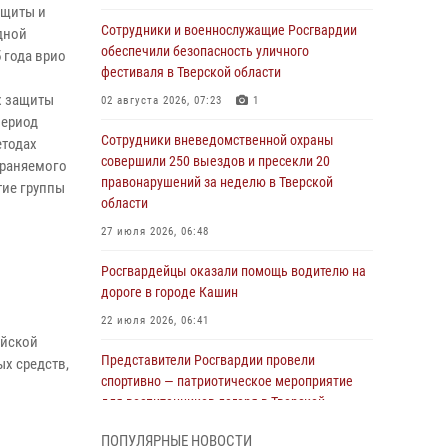
ащиты и
Сотрудники и военнослужащие Росгвардии
дной
обеспечили безопасность уличного
 года врио
фестиваля в Тверской области
х защиты
02 августа 2026, 07:23
1
период
Сотрудники вневедомственной охраны
етодах
совершили 250 выездов и пресекли 20
храняемого
правонарушений за неделю в Тверской
тие группы
области
27 июля 2026, 06:48
Росгвардейцы оказали помощь водителю на
дороге в городе Кашин
22 июля 2026, 06:41
ийской
Представители Росгвардии провели
ых средств,
спортивно — патриотическое мероприятие
для воспитанников лагеря в Тверской
области (видео)
ПОПУЛЯРНЫЕ НОВОСТИ