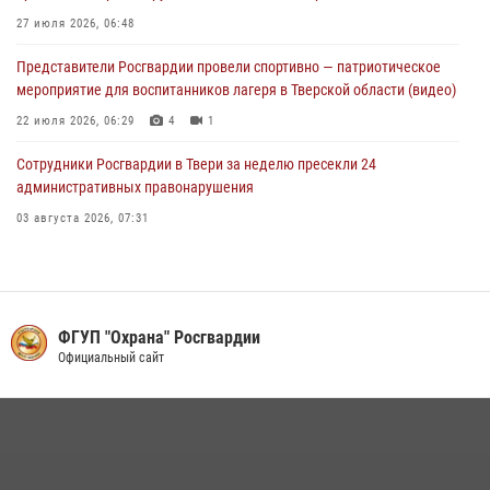
27 июля 2026, 06:48
Представители Росгвардии провели спортивно — патриотическое
мероприятие для воспитанников лагеря в Тверской области (видео)
22 июля 2026, 06:29
4
1
Сотрудники Росгвардии в Твери за неделю пресекли 24
административных правонарушения
03 августа 2026, 07:31
За последние 168 часов сотрудники росгвардии в Твери для
обеспечения безопасности граждан совершили более 280 выездов
20 июля 2026, 13:14
ФГУП "Охрана" Росгвардии
Росгвардейцы оказали помощь водителю на дороге в городе Кашин
Официальный сайт
22 июля 2026, 06:41
Сотрудники и военнослужащие Росгвардии обеспечили
безопасность уличного фестиваля в Тверской области
02 августа 2026, 07:23
1