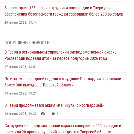
За последние 168 часов сотрудники росгвардии в Твери для
обеспечения безопасности граждан совершили более 280 выездов
20 июля 2026, 13:14
В Твери в региональном Управлении вневедомственной охраны
Росгвардии подвели итоги за первое полугодие 2026 года
ПОПУЛЯРНЫЕ НОВОСТИ
17 июля 2026, 08:51
В Твери в региональном Управлении вневедомственной охраны
Росгвардии подвели итоги за первое полугодие 2026 года
По итогам прошедшей недели сотрудники Росгвардии совершили
более 300 выездов в Тверской области
17 июля 2026, 08:51
13 июля 2026, 13:21
По итогам прошедшей недели сотрудники Росгвардии совершили
более 300 выездов в Тверской области
В Твери продолжается акция «Каникулы с Росгвардией»
13 июля 2026, 13:21
10 июля 2026, 09:23
1
1
В Твери продолжается акция «Каникулы с Росгвардией»
Росгвардейцы в Твери пресекли 16 административных
правонарушений
10 июля 2026, 09:23
1
1
06 июля 2026, 10:54
Сотрудники вневедомственной охраны совершили 250 выездов и
пресекли 20 правонарушений за неделю в Тверской области