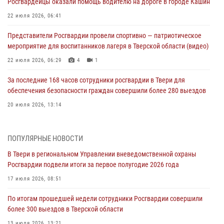
Росгвардейцы оказали помощь водителю на дороге в городе Кашин
22 июля 2026, 06:41
Представители Росгвардии провели спортивно — патриотическое
мероприятие для воспитанников лагеря в Тверской области (видео)
22 июля 2026, 06:29
4
1
За последние 168 часов сотрудники росгвардии в Твери для
обеспечения безопасности граждан совершили более 280 выездов
20 июля 2026, 13:14
В Твери в региональном Управлении вневедомственной охраны
Росгвардии подвели итоги за первое полугодие 2026 года
ПОПУЛЯРНЫЕ НОВОСТИ
17 июля 2026, 08:51
В Твери в региональном Управлении вневедомственной охраны
Росгвардии подвели итоги за первое полугодие 2026 года
По итогам прошедшей недели сотрудники Росгвардии совершили
более 300 выездов в Тверской области
17 июля 2026, 08:51
13 июля 2026, 13:21
По итогам прошедшей недели сотрудники Росгвардии совершили
более 300 выездов в Тверской области
В Твери продолжается акция «Каникулы с Росгвардией»
13 июля 2026, 13:21