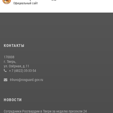
Росгвардейцы оказали помощь водителю на дороге в городе Кашин
Официальный сайт
22 июля 2026, 06:41
Сотрудники и военнослужащие Росгвардии обеспечили
безопасность уличного фестиваля в Тверской области
02 августа 2026, 07:23
1
КОНТАКТЫ
170008
г. Тверь,
ул. Озёрная, д.11
+ 7 (4822) 35-33-54
69uvo@rosguard.gov.ru
НОВОСТИ
Сотрудники Росгвардии в Твери за неделю пресекли 24