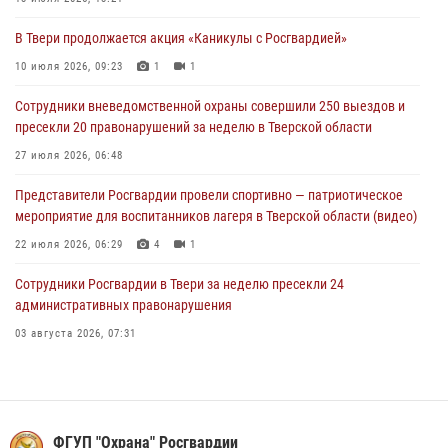
10 июля 2026, 09:23
1
1
В Твери продолжается акция «Каникулы с Росгвардией»
Росгвардейцы в Твери пресекли 16 административных
правонарушений
10 июля 2026, 09:23
1
1
06 июля 2026, 10:54
Сотрудники вневедомственной охраны совершили 250 выездов и
пресекли 20 правонарушений за неделю в Тверской области
27 июля 2026, 06:48
Представители Росгвардии провели спортивно — патриотическое
мероприятие для воспитанников лагеря в Тверской области (видео)
22 июля 2026, 06:29
4
1
Сотрудники Росгвардии в Твери за неделю пресекли 24
административных правонарушения
03 августа 2026, 07:31
За последние 168 часов сотрудники росгвардии в Твери для
обеспечения безопасности граждан совершили более 280 выездов
20 июля 2026, 13:14
ФГУП "Охрана" Росгвардии