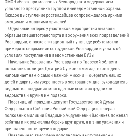
ОМОН «Барс» при массовых беспорядках и задержанием
условного преступника группой вневедомственной охраны.
Каждое выступление росгвадейцев сопровождалось яркими
эмоциями и овациями зрителей.
Отдельный интерес у участников мероприятия вызвали
образцы спецавтотранспорта и вооружения всех подразделений
Росгвардии, а также агитационный пункт, где ребята могли
примерить снаряжение сотрудников Росгвардии и узнать об
условиях поступления в ведомственные ВУЗы.
Начальник Управления Росгвардии по Тверской области
полковник полиции Дмитрий Сурков отметил,что этот день
напоминает нам о самой важной миссии — оберегать наших
детей и дарить им уверенность в завтрашнем дне, руководитель
ведомства поздравил многодетные семьи сотрудников
ведомства и вручил им подарки.
Посетивший праздник депутат Государственной Думы
Федерального Собрания Российской Федерации, генерал-
полковник милиции Владимир Абдуалиевич Васильев пожелал
ребятам и их родителям беречь друг друга, а в знак уважения и
признательности вручил подарки.
Праздничная атмосфера дополнялась выступлениями