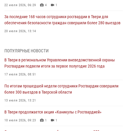
22 июля 2026, 06:29
4
1
За последние 168 часов сотрудники росгвардии в Твери для
обеспечения безопасности граждан совершили более 280 выездов
20 июля 2026, 13:14
В Твери в региональном Управлении вневедомственной охраны
Росгвардии подвели итоги за первое полугодие 2026 года
ПОПУЛЯРНЫЕ НОВОСТИ
17 июля 2026, 08:51
В Твери в региональном Управлении вневедомственной охраны
Росгвардии подвели итоги за первое полугодие 2026 года
По итогам прошедшей недели сотрудники Росгвардии совершили
более 300 выездов в Тверской области
17 июля 2026, 08:51
13 июля 2026, 13:21
По итогам прошедшей недели сотрудники Росгвардии совершили
более 300 выездов в Тверской области
В Твери продолжается акция «Каникулы с Росгвардией»
13 июля 2026, 13:21
10 июля 2026, 09:23
1
1
В Твери продолжается акция «Каникулы с Росгвардией»
Росгвардейцы в Твери пресекли 16 административных
правонарушений
10 июля 2026, 09:23
1
1
06 июля 2026, 10:54