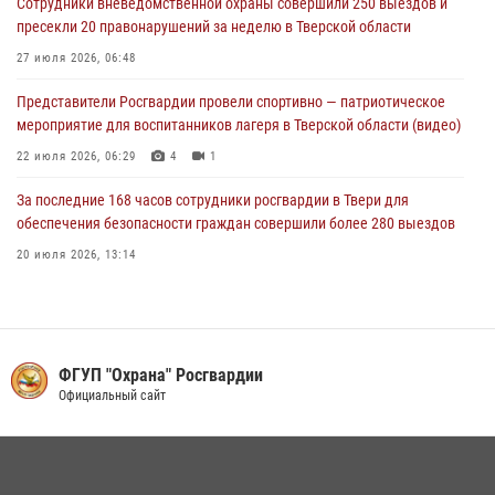
Сотрудники вневедомственной охраны совершили 250 выездов и
пресекли 20 правонарушений за неделю в Тверской области
27 июля 2026, 06:48
Представители Росгвардии провели спортивно — патриотическое
мероприятие для воспитанников лагеря в Тверской области (видео)
22 июля 2026, 06:29
4
1
За последние 168 часов сотрудники росгвардии в Твери для
обеспечения безопасности граждан совершили более 280 выездов
20 июля 2026, 13:14
Росгвардейцы оказали помощь водителю на дороге в городе Кашин
22 июля 2026, 06:41
Сотрудники и военнослужащие Росгвардии обеспечили
ФГУП "Охрана" Росгвардии
безопасность уличного фестиваля в Тверской области
Официальный сайт
02 августа 2026, 07:23
1
Сотрудники Росгвардии в Твери за неделю пресекли 24
административных правонарушения