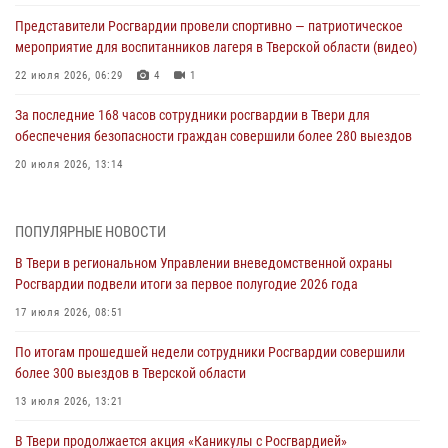
Представители Росгвардии провели спортивно — патриотическое
мероприятие для воспитанников лагеря в Тверской области (видео)
22 июля 2026, 06:29
4
1
За последние 168 часов сотрудники росгвардии в Твери для
обеспечения безопасности граждан совершили более 280 выездов
20 июля 2026, 13:14
В Твери в региональном Управлении вневедомственной охраны
Росгвардии подвели итоги за первое полугодие 2026 года
ПОПУЛЯРНЫЕ НОВОСТИ
17 июля 2026, 08:51
В Твери в региональном Управлении вневедомственной охраны
Росгвардии подвели итоги за первое полугодие 2026 года
По итогам прошедшей недели сотрудники Росгвардии совершили
более 300 выездов в Тверской области
17 июля 2026, 08:51
13 июля 2026, 13:21
По итогам прошедшей недели сотрудники Росгвардии совершили
более 300 выездов в Тверской области
В Твери продолжается акция «Каникулы с Росгвардией»
13 июля 2026, 13:21
10 июля 2026, 09:23
1
1
В Твери продолжается акция «Каникулы с Росгвардией»