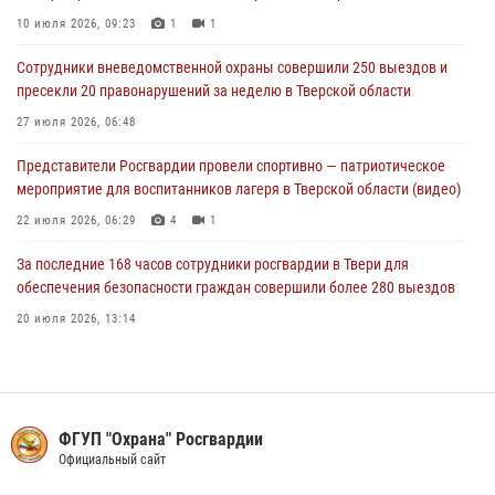
Росгвардейцы в Твери пресекли 16 административных
правонарушений
10 июля 2026, 09:23
1
1
06 июля 2026, 10:54
Сотрудники вневедомственной охраны совершили 250 выездов и
пресекли 20 правонарушений за неделю в Тверской области
27 июля 2026, 06:48
Представители Росгвардии провели спортивно — патриотическое
мероприятие для воспитанников лагеря в Тверской области (видео)
22 июля 2026, 06:29
4
1
За последние 168 часов сотрудники росгвардии в Твери для
обеспечения безопасности граждан совершили более 280 выездов
20 июля 2026, 13:14
Росгвардейцы оказали помощь водителю на дороге в городе Кашин
22 июля 2026, 06:41
Сотрудники Росгвардии в Твери за неделю пресекли 24
ФГУП "Охрана" Росгвардии
административных правонарушения
Официальный сайт
03 августа 2026, 07:31