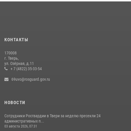
Сотрудники и военнослужащие Росгвардии обеспечили
безопасность уличного фестиваля в Тверской области
02 августа 2026, 07:23
1
КОНТАКТЫ
170008
г. Тверь,
ул. Озёрная, д.11
+ 7 (4822) 35-33-54
69uvo@rosguard.gov.ru
НОВОСТИ
Сотрудники Росгвардии в Твери за неделю пресекли 24
административных п...
03 августа 2026, 07:31