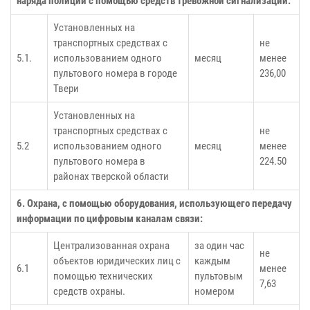
наряда полиции с помощью средств тревожной сигнализации:
Установленных на
транспортных средствах с
не
5.1.
использованием одного
месяц
менее
пультового номера в городе
236,00
Твери
Установленных на
транспортных средствах с
не
5.2
использованием одного
месяц
менее
пультового номера в
224.50
районах тверской области
6. Охрана, с помощью оборудования, использующего передачу
информации по цифровым каналам связи:
Централизованная охрана
за один час
не
объектов юридических лиц с
каждым
6.1
менее
помощью технических
пультовым
7,63
средств охраны.
номером