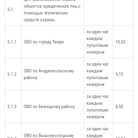
объектов юридических лиц с
3.1.
помощью технических
средств охраны.
за один час
каждым
3.1.1
ОВО по городу Твери
10,53
пультовым
номером
за один час
ОВО по Андреапольскому
каждым
3.1.2
9,15
району
пультовым
номером
за один час
каждым
3.1.3
ОВО по Бежецкому району
8,58
пультовым
номером
за один час
ОВО по Вышневолоцкому
каждым