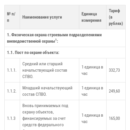
Тариф
№ п/
Единица
Наименование услуги
(в
п
измерения
рублях)
1. Физическая охрана строевыми подразделениями
1
вневедомственной охраны
:
1.1. Пост по охране объекта:
Средний или старший
1 единица в
1.1.1.
начальствующий состав
332,73
час
СПВО.
Младший начальствующий
1 единица в
1.1.2.
249,60
состав СПВО.
час
Вновь принимаемых под
охрану объектов,
1 единица в
1.1.3
финансируемых за счет
165,00
час
средств федерального