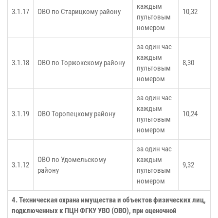
каждым
3.1.17
ОВО по Старицкому району
10,32
пультовым
номером
за один час
каждым
3.1.18
ОВО по Торжокскому району
8,30
пультовым
номером
за один час
каждым
3.1.19
ОВО Торопецкому району
10,24
пультовым
номером
за один час
ОВО по Удомельскому
каждым
3.1.12
9,32
району
пультовым
номером
4. Техническая охрана имущества и объектов физических лиц,
подключенных к ПЦН ФГКУ УВО (ОВО), при оценочной