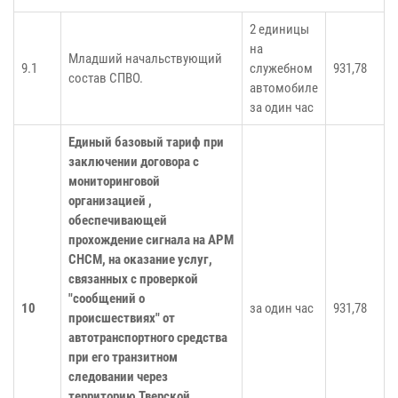
2 единицы
на
Младший начальствующий
9.1
служебном
931,78
состав СПВО.
автомобиле
за один час
Единый базовый тариф при
заключении договора с
мониторинговой
организацией ,
обеспечивающей
прохождение сигнала на АРМ
СНСМ, на оказание услуг,
связанных с проверкой
"сообщений о
10
за один час
931,78
происшествиях" от
автотранспортного средства
при его транзитном
следовании через
территорию Тверской