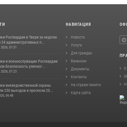
ТИ
НАВИГАЦИЯ
ОФ
ки Росгвардии в Твери за неделю
Новости
 24 административных п...
Услуги
 2026, 07:31
Для граждан
ПР
Вакансии
ики и военнослужащие Росгвардии
ли безопасность уличног...
О
Документы
 2026, 07:23
О
Контакты
Н
На страже памяти
ики вневедомственной охраны
и 250 выездов и пресекли 20...
Карта сайта
26, 06:48