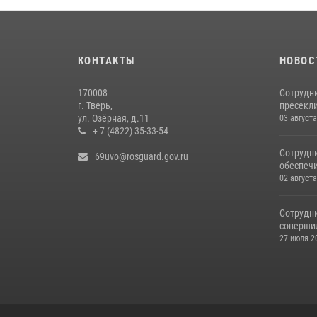
КОНТАКТЫ
НОВОС
170008
Сотрудни
г. Тверь,
пресекли
ул. Озёрная, д.11
03 августа
+ 7 (4822) 35-33-54
Сотрудн
69uvo@rosguard.gov.ru
обеспечи
02 августа
Сотрудн
совершил
27 июля 20