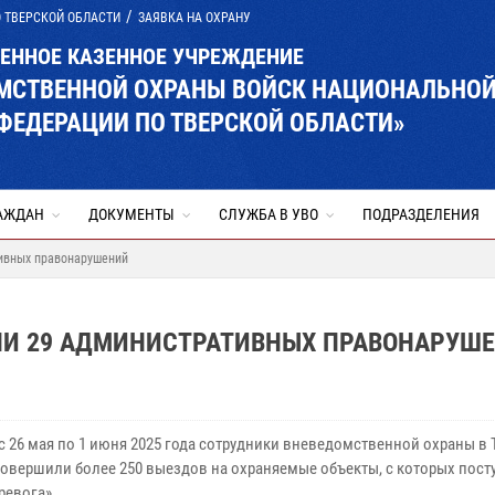
 ТВЕРСКОЙ ОБЛАСТИ
ЗАЯВКА НА ОХРАНУ
ВЕННОЕ КАЗЕННОЕ УЧРЕЖДЕНИЕ
ОМСТВЕННОЙ ОХРАНЫ ВОЙСК НАЦИОНАЛЬНО
ФЕДЕРАЦИИ ПО ТВЕРСКОЙ ОБЛАСТИ»
АЖДАН
ДОКУМЕНТЫ
СЛУЖБА В УВО
ПОДРАЗДЕЛЕНИЯ
ивных правонарушений
ЛИ 29 АДМИНИСТРАТИВНЫХ ПРАВОНАРУШ
 с 26 мая по 1 июня 2025 года сотрудники вневедомственной охраны в
совершили более 250 выездов на охраняемые объекты, с которых пост
ревога».