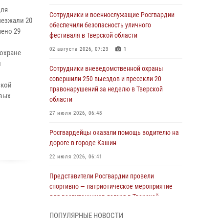
для
Сотрудники и военнослужащие Росгвардии
ыезжали 20
обеспечили безопасность уличного
чено 29
фестиваля в Тверской области
02 августа 2026, 07:23
1
 охране
м
Сотрудники вневедомственной охраны
совершили 250 выездов и пресекли 20
ской
правонарушений за неделю в Тверской
овых
области
27 июля 2026, 06:48
Росгвардейцы оказали помощь водителю на
дороге в городе Кашин
22 июля 2026, 06:41
Представители Росгвардии провели
спортивно — патриотическое мероприятие
для воспитанников лагеря в Тверской
области (видео)
ПОПУЛЯРНЫЕ НОВОСТИ