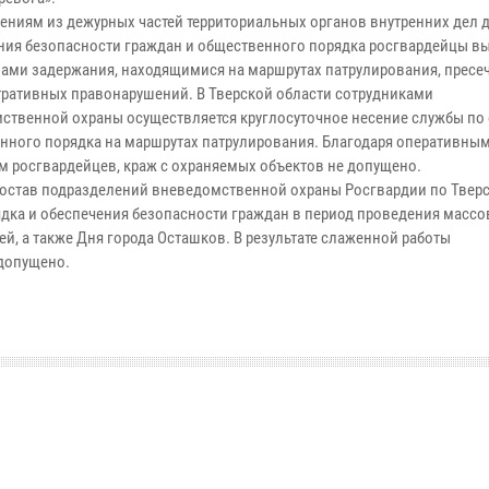
ениям из дежурных частей территориальных органов внутренних дел 
ния безопасности граждан и общественного порядка росгвардейцы в
ппами задержания, находящимися на маршрутах патрулирования, пресе
ративных правонарушений. В Тверской области сотрудниками
ственной охраны осуществляется круглосуточное несение службы по
нного порядка на маршрутах патрулирования. Благодаря оперативны
м росгвардейцев, краж c охраняемых объектов не допущено.
остав подразделений вневедомственной охраны Росгвардии по Твер
дка и обеспечения безопасности граждан в период проведения масс
, а также Дня города Осташков. В результате слаженной работы
допущено.