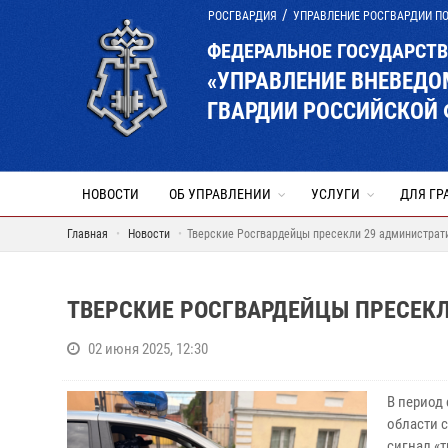
РОСГВАРДИЯ
УПРАВЛЕНИЕ РОСГВАРДИИ ПО
ФЕДЕРАЛЬНОЕ ГОСУДАРСТ
«УПРАВЛЕНИЕ ВНЕВЕД
ГВАРДИИ РОССИЙСКОЙ 
НОВОСТИ
ОБ УПРАВЛЕНИИ
УСЛУГИ
ДЛЯ ГР
Главная
Новости
Тверские Росгвардейцы пресекли 29 администрат
ТВЕРСКИЕ РОСГВАРДЕЙЦЫ ПРЕСЕК
02 июня 2025, 12:30
В период
области 
сигнал «т