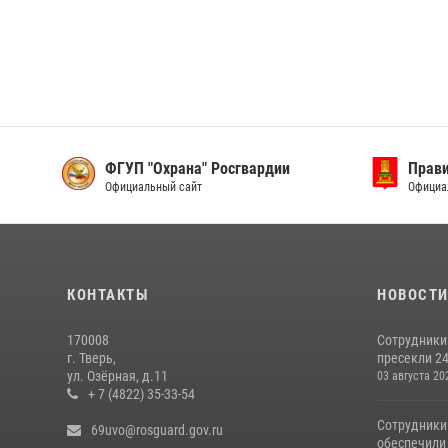
ФГУП "Охрана" Росгвардии
Прави
Официальный сайт
Официа
КОНТАКТЫ
НОВОСТ
170008
Сотрудники
г. Тверь,
пресекли 24
ул. Озёрная, д.11
03 августа 20
+ 7 (4822) 35-33-54
Сотрудники
69uvo@rosguard.gov.ru
обеспечили 