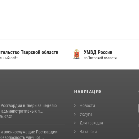
тельство Тверской области
УМВД России
льный сайт
по Тверской области
И
НАВИГАЦИЯ
 Росгвардии в Твери за неделю
Новости
 административных п...
Услуги
26, 07:31
Для граждан
Вакансии
 и военнослужащие Росгвардии
безопасность уличног...