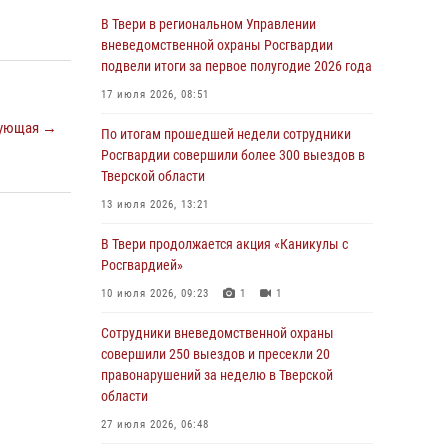
22 июля 2026, 06:29
4
1
В Твери в региональном Управлении
За последние 168 часов сотрудники
вневедомственной охраны Росгвардии
росгвардии в Твери для обеспечения
подвели итоги за первое полугодие 2026 года
безопасности граждан совершили более 280
17 июля 2026, 08:51
выездов
ующая →
По итогам прошедшей недели сотрудники
20 июля 2026, 13:14
Росгвардии совершили более 300 выездов в
В Твери в региональном Управлении
Тверской области
вневедомственной охраны Росгвардии
13 июля 2026, 13:21
подвели итоги за первое полугодие 2026 года
В Твери продолжается акция «Каникулы с
17 июля 2026, 08:51
Росгвардией»
По итогам прошедшей недели сотрудники
10 июля 2026, 09:23
1
1
Росгвардии совершили более 300 выездов в
Тверской области
Сотрудники вневедомственной охраны
совершили 250 выездов и пресекли 20
13 июля 2026, 13:21
правонарушений за неделю в Тверской
В Твери продолжается акция «Каникулы с
области
Росгвардией»
27 июля 2026, 06:48
10 июля 2026, 09:23
1
1