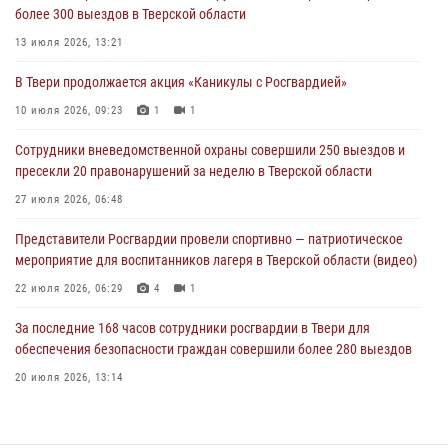
более 300 выездов в Тверской области
В Твери продолжается акция «Каникулы с Росгвардией»
13 июля 2026, 13:21
10 июля 2026, 09:23
1
1
В Твери продолжается акция «Каникулы с Росгвардией»
Росгвардейцы в Твери пресекли 16 административных
правонарушений
10 июля 2026, 09:23
1
1
06 июля 2026, 10:54
Сотрудники вневедомственной охраны совершили 250 выездов и
пресекли 20 правонарушений за неделю в Тверской области
27 июля 2026, 06:48
Представители Росгвардии провели спортивно — патриотическое
мероприятие для воспитанников лагеря в Тверской области (видео)
22 июля 2026, 06:29
4
1
За последние 168 часов сотрудники росгвардии в Твери для
обеспечения безопасности граждан совершили более 280 выездов
20 июля 2026, 13:14
Росгвардейцы оказали помощь водителю на дороге в городе Кашин
22 июля 2026, 06:41