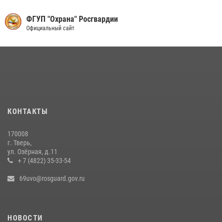
Сотрудники Росгвардии в Твери за неделю пресекли 24
ФГУП "Охрана" Росгвардии
административных правонарушения
Официальный сайт
03 августа 2026, 07:31
Сотрудники и военнослужащие Росгвардии обеспечили
безопасность уличного фестиваля в Тверской области
02 августа 2026, 07:23
1
КОНТАКТЫ
170008
г. Тверь,
ул. Озёрная, д.11
+ 7 (4822) 35-33-54
69uvo@rosguard.gov.ru
НОВОСТИ