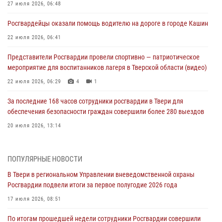
27 июля 2026, 06:48
Росгвардейцы оказали помощь водителю на дороге в городе Кашин
22 июля 2026, 06:41
Представители Росгвардии провели спортивно — патриотическое
мероприятие для воспитанников лагеря в Тверской области (видео)
22 июля 2026, 06:29
4
1
За последние 168 часов сотрудники росгвардии в Твери для
обеспечения безопасности граждан совершили более 280 выездов
20 июля 2026, 13:14
В Твери в региональном Управлении вневедомственной охраны
Росгвардии подвели итоги за первое полугодие 2026 года
ПОПУЛЯРНЫЕ НОВОСТИ
17 июля 2026, 08:51
В Твери в региональном Управлении вневедомственной охраны
Росгвардии подвели итоги за первое полугодие 2026 года
По итогам прошедшей недели сотрудники Росгвардии совершили
более 300 выездов в Тверской области
17 июля 2026, 08:51
13 июля 2026, 13:21
По итогам прошедшей недели сотрудники Росгвардии совершили